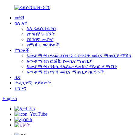
መነሻ
ስለ እኛ
ስለ ሬይሲንሴንስ
የደንበኛ ጉብኝት
የደንበኛ መያዣ
የምስክር ወረቀቶች
ምርቶች
አውቶማቲክ የአውቶቡስ እና የጭነት መኪና ማጠቢያ ማሽን
አውቶማቲክ ሮልቨር የመኪና ማጠቢያ
አውቶማቲክ ንክኪ የሌለው የመኪና ማጠቢያ ማሽን
አውቶማቲክ የዋሻ መኪና ማጠቢያ ስርዓቶች
ዜና
ተደጋጋሚ ጥያቄዎች
ያግኙን
English