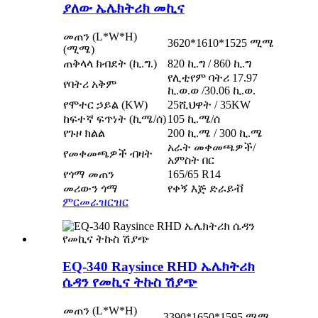
ያለው ኤሌክትሪክ መኪና
መጠን (L*W*H)
3620*1610*1525 ሚሜ
(ሚሜ)
ጠቅላላ ክብደት (
ኪ.ግ.)
820 ኪ.ግ / 860 ኪ.ግ
የሊቲየም ባትሪ 17.97
የባትሪ አቅም
ኪ.ወ.ወ /
30.06 ኪ.ወ.
የሞተር ኃይል (KW)
25ሺህ
ዋት / 35KW
ከፍተኛ ፍጥነት (ኪሜ/ሰ)
105 ኪ.ሜ/ሰ
የጉዞ ክልል
200 ኪ.ሜ / 300 ኪ.ሜ
አራት መቀመጫዎች/
የመቀመጫዎች ብዛት
አምስት በር
የጎማ መጠን
165/65 R14
መሪውን ጎማ
የቀኝ እጅ ድራይቭ
ምርመራ
ዝርዝር
EQ-340 Raysince RHD ኤሌክትሪክ
ሴዳን የመኪና ትኩስ ሽያጭ
መጠን (L*W*H)
3
3
90*16
5
0*1595 ሚሜ