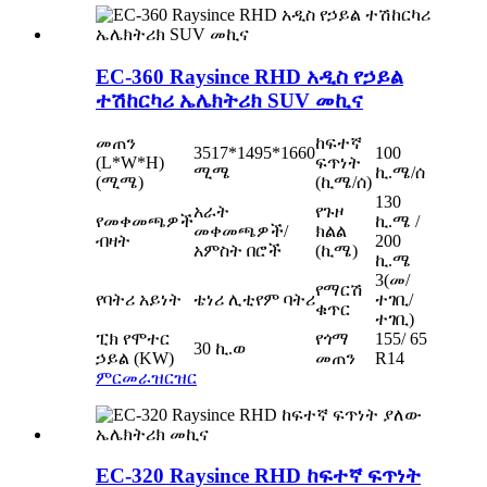
EC-360 Raysince RHD አዲስ የኃይል
ተሽከርካሪ ኤሌክትሪክ SUV መኪና
መጠን
ከፍተኛ
3517*1495*1660
100
(L*W*H)
ፍጥነት
ሚሜ
ኪ.ሜ/ሰ
(ሚሜ)
(ኪሜ/ሰ)
130
አራት
የጉዞ
የመቀመጫዎች
ኪ.ሜ /
መቀመጫዎች/
ክልል
ብዛት
200
አምስት በሮች
(ኪሜ)
ኪ.ሜ
3(መ/
የማርሽ
የባትሪ አይነት
ቴነሪ ሊቲየም ባትሪ
ተገቢ/
ቁጥር
ተገቢ)
ፒክ የሞተር
የጎማ
155/ 65
30 ኪ.ወ
ኃይል (KW)
መጠን
R14
ምርመራ
ዝርዝር
EC-320 Raysince RHD ከፍተኛ ፍጥነት