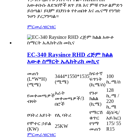
አውቶቡሱ ለደንበኞች ጸጥ ያለ እና ምቹ የጉዞ ልምድን
ይሰጣል፣ ይህም ደህንነቱ የተጠበቀ እና ጤናማ የንግድ
ጉዞን ያረጋግጣል።
ምርመራ
ዝርዝር
EC-340 Raysince RHD ረጅም ክልል
አውቶ ስማርት ኤሌክትሪክ መኪና
መጠን
ከፍተኛ
3444*1550*1535
100
(L*W*H)
ፍጥነት
(ሚሜ)
ኪ.ሜ/ሰ
(ሚሜ)
(ኪሜ/ሰ)
128
አራት
የጉዞ
የመቀመጫዎች
ኪ.ሜ /
መቀመጫዎች/3
ክልል
ብዛት
220
በሮች
(ኪሜ)
ኪ.ሜ
የማርሽ
4(ሰ/ዲ/
የባትሪ አይነት
የሊ ባትሪ
ቁጥር
አይ/አር)
የሞተር ኃይል
የጎማ
175/ 55
25KW
(KW)
መጠን
R15
ምርመራ
ዝርዝር