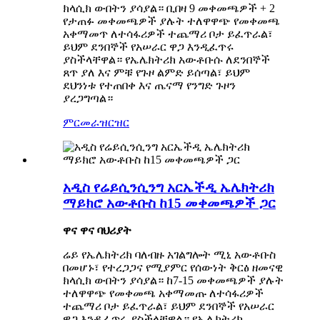
ክላሲክ ውበትን ያሳያል። ቢበዛ 9 መቀመጫዎች + 2
የታጠፉ መቀመጫዎች ያሉት ተለዋዋጭ የመቀመጫ
አቀማመጥ ለተሳፋሪዎች ተጨማሪ ቦታ ይፈጥራል፣
ይህም ደንበኞች የአሠራር ዋጋ እንዲፈጥሩ
ያስችላቸዋል። የኤሌክትሪክ አውቶቡሱ ለደንበኞች
ጸጥ ያለ እና ምቹ የጉዞ ልምድ ይሰጣል፣ ይህም
ደህንነቱ የተጠበቀ እና ጤናማ የንግድ ጉዞን
ያረጋግጣል።
ምርመራ
ዝርዝር
አዲስ የሬይሲንሲንግ አርኤችዲ ኤሌክትሪክ
ማይክሮ አውቶቡስ ከ15 መቀመጫዎች ጋር
ዋና ዋና ባህሪያት
ሬይ የኤሌክትሪክ ባለብዙ አገልግሎት ሚኒ አውቶቡስ
በመሆኑ፣ የተረጋጋና የሚያምር የሰውነት ቅርፅ ዘመናዊ
ክላሲክ ውበትን ያሳያል። ከ7-15 መቀመጫዎች ያሉት
ተለዋዋጭ የመቀመጫ አቀማመጡ ለተሳፋሪዎች
ተጨማሪ ቦታ ይፈጥራል፣ ይህም ደንበኞች የአሠራር
ዋጋ እንዲፈጥሩ ያስችላቸዋል። የኤሌክትሪክ