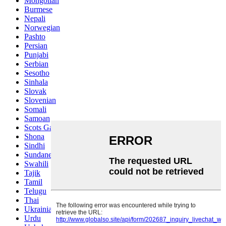
Mongolian
Burmese
Nepali
Norwegian
Pashto
Persian
Punjabi
Serbian
Sesotho
Sinhala
Slovak
Slovenian
Somali
Samoan
Scots Gaelic
Shona
Sindhi
Sundanese
Swahili
Tajik
Tamil
Telugu
Thai
Ukrainian
Urdu