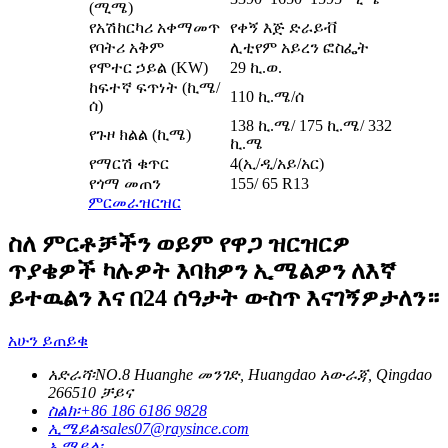
(ሚሜ)
የአሽከርካሪ አቀማመጥ
የቀኝ እጅ ድራይቭ
የባትሪ አቅም
ሊቲየም አይረን ፎስፌት
የሞተር ኃይል (KW)
29 ኪ.ወ.
ከፍተኛ ፍጥነት (ኪሜ/
110 ኪ.ሜ/ሰ
ሰ)
138 ኪ.ሜ/ 175 ኪ.ሜ/ 332
የጉዞ ክልል (ኪሜ)
ኪ.ሜ
የማርሽ ቁጥር
4
(
ኢ/ዲ/አይ/አር
)
የጎማ መጠን
155/ 65 R13
ምርመራ
ዝርዝር
ስለ ምርቶቻችን ወይም የዋጋ ዝርዝርዎ
ጥያቄዎች ካሉዎት እባክዎን ኢሜልዎን ለእኛ
ይተዉልን እና በ24 ሰዓታት ውስጥ እናገኝዎታለን።
አሁን ይጠይቁ
አድራሻ፡
NO.8 Huanghe መንገድ, Huangdao አውራጃ, Qingdao
266510 ቻይና
ስልክ፡
+86 186 6186 9828
ኢሜይል፡
sales07@raysince.com
ኢሜይል፡