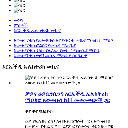
መነሻ
ምርቶች
አርኤችዲ ኤሌክትሪክ መኪና
አውቶማቲክ የአውቶቡስ እና የጭነት መኪና ማጠቢያ ማሽን
አውቶማቲክ ሮልቨር የመኪና ማጠቢያ
አውቶማቲክ ንክኪ የሌለው የመኪና ማጠቢያ ማሽን
አውቶማቲክ የዋሻ መኪና ማጠቢያ ስርዓቶች
አርኤችዲ ኤሌክትሪክ መኪና
ቻይና ሬይሲንሲንግ አርኤችዲ ኤሌክትሪክ
ማይክሮ አውቶቡስ ከ11 መቀመጫዎች ጋር
ዋና ዋና ባህሪያት
ሬይ የኤሌክትሪክ ባለብዙ አገልግሎት ሚኒ አውቶቡስ
በመሆኑ፣ የተረጋጋና የሚያምር የሰውነት ቅርፅ ዘመናዊ