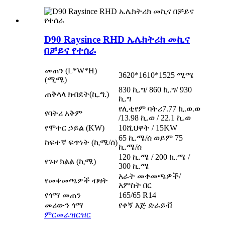
D90 Raysince RHD ኤሌክትሪክ መኪና
በቻይና የተሰራ
መጠን (L*W*H)
3620*1610*1525 ሚሜ
(ሚሜ)
830 ኪ.ግ/ 860 ኪ.ግ/ 930
ጠቅላላ ክብደት
(
ኪ.ግ.)
ኪ.ግ
የሊቲየም ባትሪ
7.77 ኪ.ወ.ወ
የባትሪ አቅም
/
13.98 ኪ.ወ / 22.1 ኪ.ወ
የሞተር ኃይል (KW)
10ሺህ
ዋት / 15KW
65 ኪ.ሜ/ሰ ወይም 75
ከፍተኛ ፍጥነት (ኪሜ/ሰ)
ኪ.ሜ/ሰ
120 ኪ.ሜ / 200 ኪ.ሜ /
የጉዞ ክልል (ኪሜ)
300 ኪ.ሜ
አራት መቀመጫዎች/
የመቀመጫዎች ብዛት
አምስት በር
የጎማ መጠን
165/65 R14
መሪውን ጎማ
የቀኝ እጅ ድራይቭ
ምርመራ
ዝርዝር