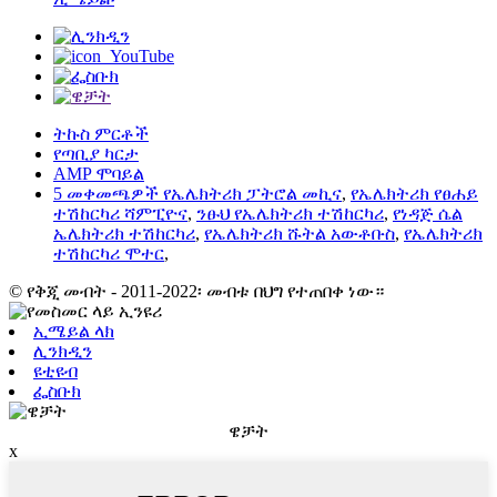
ትኩስ ምርቶች
የጣቢያ ካርታ
AMP ሞባይል
5 መቀመጫዎች የኤሌክትሪክ ፓትሮል መኪና
,
የኤሌክትሪክ የፀሐይ
ተሽከርካሪ ሻምፒዮና
,
ንፁህ የኤሌክትሪክ ተሽከርካሪ
,
የነዳጅ ሴል
ኤሌክትሪክ ተሽከርካሪ
,
የኤሌክትሪክ ሹትል አውቶቡስ
,
የኤሌክትሪክ
ተሽከርካሪ ሞተር
,
© የቅጂ መብት - 2011-2022፡ መብቱ በህግ የተጠበቀ ነው።
ኢሜይል ላክ
ሊንክዲን
ዩቲዩብ
ፌስቡክ
ዌቻት
x